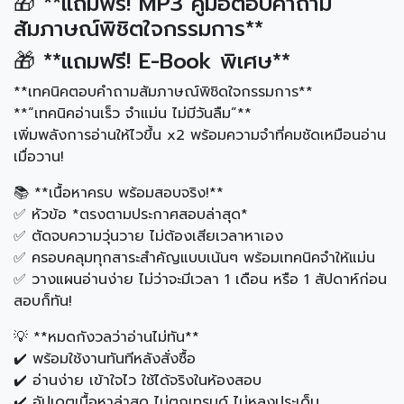
🎁 **แถมฟรี! MP3 คู่มือตอบคำถาม
สัมภาษณ์พิชิตใจกรรมการ**
🎁 **แถมฟรี! E-Book พิเศษ**
**เทคนิคตอบคำถามสัมภาษณ์พิชิดใจกรรมการ**
**“เทคนิคอ่านเร็ว จำแม่น ไม่มีวันลืม”**
เพิ่มพลังการอ่านให้ไวขึ้น x2 พร้อมความจำที่คมชัดเหมือนอ่าน
เมื่อวาน!
📚 **เนื้อหาครบ พร้อมสอบจริง!**
✅ หัวข้อ *ตรงตามประกาศสอบล่าสุด*
✅ ตัดจบความวุ่นวาย ไม่ต้องเสียเวลาหาเอง
✅ ครอบคลุมทุกสาระสำคัญแบบเน้นๆ พร้อมเทคนิคจำให้แม่น
✅ วางแผนอ่านง่าย ไม่ว่าจะมีเวลา 1 เดือน หรือ 1 สัปดาห์ก่อน
สอบก็ทัน!
💡 **หมดกังวลว่าอ่านไม่ทัน**
✔️ พร้อมใช้งานทันทีหลังสั่งซื้อ
✔️ อ่านง่าย เข้าใจไว ใช้ได้จริงในห้องสอบ
✔️ อัปเดตเนื้อหาล่าสุด ไม่ตกเทรนด์ ไม่หลงประเด็น