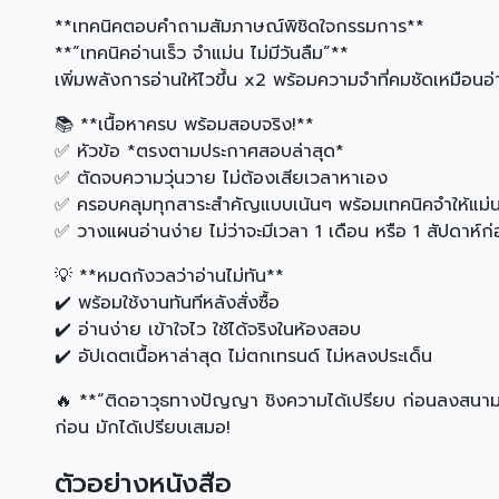
**เทคนิคตอบคำถามสัมภาษณ์พิชิดใจกรรมการ**
**“เทคนิคอ่านเร็ว จำแม่น ไม่มีวันลืม”**
เพิ่มพลังการอ่านให้ไวขึ้น x2 พร้อมความจำที่คมชัดเหมือนอ่า
📚 **เนื้อหาครบ พร้อมสอบจริง!**
✅ หัวข้อ *ตรงตามประกาศสอบล่าสุด*
✅ ตัดจบความวุ่นวาย ไม่ต้องเสียเวลาหาเอง
✅ ครอบคลุมทุกสาระสำคัญแบบเน้นๆ พร้อมเทคนิคจำให้แม่
✅ วางแผนอ่านง่าย ไม่ว่าจะมีเวลา 1 เดือน หรือ 1 สัปดาห์ก
💡 **หมดกังวลว่าอ่านไม่ทัน**
✔️ พร้อมใช้งานทันทีหลังสั่งซื้อ
✔️ อ่านง่าย เข้าใจไว ใช้ได้จริงในห้องสอบ
✔️ อัปเดตเนื้อหาล่าสุด ไม่ตกเทรนด์ ไม่หลงประเด็น
🔥 **“ติดอาวุธทางปัญญา ชิงความได้เปรียบ ก่อนลงสนาม
ก่อน มักได้เปรียบเสมอ!
ตัวอย่างหนังสือ