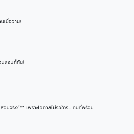
นเมื่อวาน!
น
่อนสอบก็ทัน!
สอบจริง”** เพราะโอกาสไม่รอใคร… คนที่พร้อม