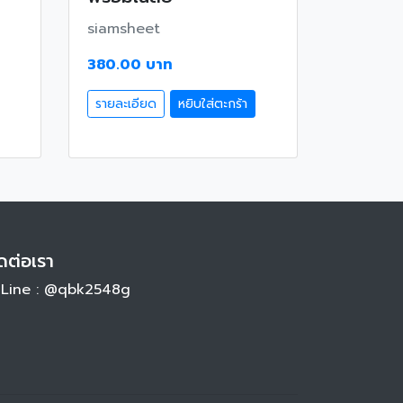
siamsheet
380.00 บาท
รายละเอียด
หยิบใส่ตะกร้า
ดต่อเรา
Line : @qbk2548g