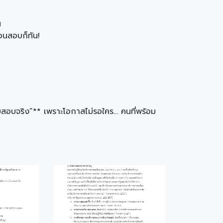
น
่อนสอบก็ทัน!
สอบจริง”** เพราะโอกาสไม่รอใคร… คนที่พร้อม