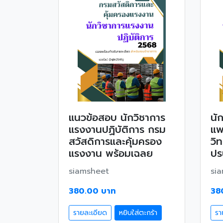
แนวข้อสอบ นักวิชาการ
นั
แรงงานปฏิบัติการ กรม
แพ
สวัสดิการและคุ้มครอง
วิ
แรงงาน พร้อมเฉลย
ปร
siamsheet
si
380.00 บาท
38
รายละเอียด
หยิบใส่ตะกร้า
รา