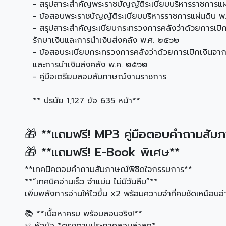
- สรุปสาระสำคัญพระราชบัญญัติระเบียบบริหารราชการแผ่
- ข้อสอบพระราชบัญญัติระเบียบบริหารราชการแผ่นดิน พ.ศ
- สรุปสาระสำคัญระเบียบกระทรวงการคลังว่าด้วยการเบิกเ
รักษาเงินและการนำเงินส่งคลัง พ.ศ. ๒๕๖๒
- ข้อสอบระเบียบกระทรวงการคลังว่าด้วยการเบิกเงินจากค
และการนำเงินส่งคลัง พ.ศ. ๒๕๖๒
- คู่มือเตรียมสอบสัมภาษณ์งานราชการ
** ปรนัย 1,127 ข้อ 635 หน้า**
🎁 **แถมฟรี! MP3 คู่มือตอบคำถามสัม
🎁 **แถมฟรี! E-Book พิเศษ**
**เทคนิคตอบคำถามสัมภาษณ์พิชิดใจกรรมการ**
**“เทคนิคอ่านเร็ว จำแม่น ไม่มีวันลืม”**
เพิ่มพลังการอ่านให้ไวขึ้น x2 พร้อมความจำที่คมชัดเหมือนอ่า
📚 **เนื้อหาครบ พร้อมสอบจริง!**