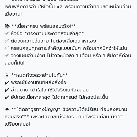
เพิ่มพลังการอ่านให้ไวขึ้น x2 พร้อมความจำที่คมชัดเหมือนอ่าน
เมื่อวาน!
📚 **เนื้อหาครบ พร้อมสอบจริง!**
✅ หัวข้อ *ตรงตามประกาศสอบล่าสุด*
✅ ตัดจบความวุ่นวาย ไม่ต้องเสียเวลาหาเอง
✅ ครอบคลุมทุกสาระสำคัญแบบเน้นๆ พร้อมเทคนิคจำให้แม่น
✅ วางแผนอ่านง่าย ไม่ว่าจะมีเวลา 1 เดือน หรือ 1 สัปดาห์ก่อน
สอบก็ทัน!
💡 **หมดกังวลว่าอ่านไม่ทัน**
✔️ พร้อมใช้งานทันทีหลังสั่งซื้อ
✔️ อ่านง่าย เข้าใจไว ใช้ได้จริงในห้องสอบ
✔️ อัปเดตเนื้อหาล่าสุด ไม่ตกเทรนด์ ไม่หลงประเด็น
🔥 **“ติดอาวุธทางปัญญา ชิงความได้เปรียบ ก่อนลงสนาม
สอบจริง”** เพราะโอกาสไม่รอใคร… คนที่พร้อมก่อน มักได้
เปรียบเสมอ!