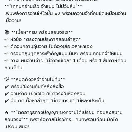
**“เทคนิคอ่านเร็ว จำแม่น ไม่มีวันลืม”**
เพิ่มพลังการอ่านให้ไวขึ้น x2 พร้อมความจำที่คมชัดเหมือนอ่าน
เมื่อวาน!
📚 **เนื้อหาครบ พร้อมสอบจริง!**
✅ หัวข้อ *ตรงตามประกาศสอบล่าสุด*
✅ ตัดจบความวุ่นวาย ไม่ต้องเสียเวลาหาเอง
✅ ครอบคลุมทุกสาระสำคัญแบบเน้นๆ พร้อมเทคนิคจำให้แม่น
✅ วางแผนอ่านง่าย ไม่ว่าจะมีเวลา 1 เดือน หรือ 1 สัปดาห์ก่อน
สอบก็ทัน!
💡 **หมดกังวลว่าอ่านไม่ทัน**
✔️ พร้อมใช้งานทันทีหลังสั่งซื้อ
✔️ อ่านง่าย เข้าใจไว ใช้ได้จริงในห้องสอบ
✔️ อัปเดตเนื้อหาล่าสุด ไม่ตกเทรนด์ ไม่หลงประเด็น
🔥 **“ติดอาวุธทางปัญญา ชิงความได้เปรียบ ก่อนลงสนาม
สอบจริง”** เพราะโอกาสไม่รอใคร… คนที่พร้อมก่อน มักได้
เปรียบเสมอ!