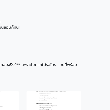
น
่อนสอบก็ทัน!
สอบจริง”** เพราะโอกาสไม่รอใคร… คนที่พร้อม